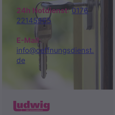
24h Notdienst
:
0176
22145965
E-Mail
:
info@oeffnungsdienst.
de