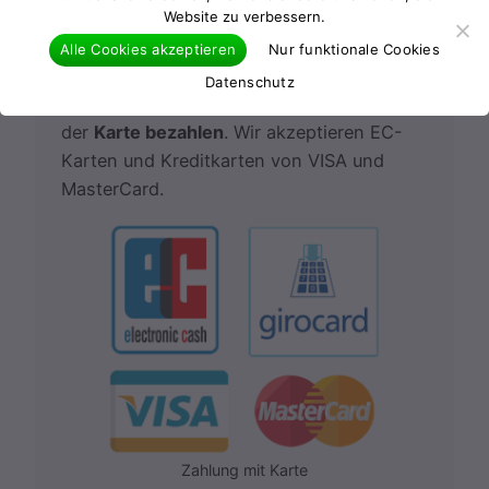
Website zu verbessern.
Alle Cookies akzeptieren
Nur funktionale Cookies
Schlüssel verloren oder vergessen
Datenschutz
Sie können bei uns bequem und sicher mit
der
Karte bezahlen
. Wir akzeptieren EC-
Karten und Kreditkarten von VISA und
MasterCard.
Zahlung mit Karte